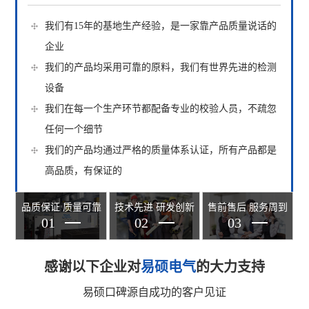
我们有15年的基地生产经验，是一家靠产品质量说话的
我们的软硬件相关配套资源均由自己研发生产的
我们有完善的售前，售中，售后服务体系，为每位客户
企业
我们拥有一只包括博士，硕士及学士组成的高水准的研
建立资料档案
我们的产品均采用可靠的原料，我们有世界先进的检测
发管理团队
我们有7*24h在线客服,随时为您提供产品介绍，选型帮
设备
我们与各大高校和研究院合作，不断推进产品的技术更
助及疑惑解答
我们在每一个生产环节都配备专业的校验人员，不疏忽
新与服务升级
我们为每位客户提供对口的技术人员，为客户提供安装
任何一个细节
我们致力于推进产品智能化，小型化，模块化；实现产
介绍及使用指导
我们的产品均通过严格的质量体系认证，所有产品都是
品更低成本，更高性能
我们保证在一年的质保期内出现故障，技术人员2个工
高品质，有保证的
作日内到现场解决
品质保证 质量可靠
技术先进 研发创新
售前售后 服务周到
01
02
03
感谢以下企业对
易硕电气
的大力支持
易硕口碑源自成功的客户见证