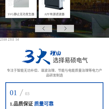
SVG静止无功发生器
APF有源滤波器


2310 2311 14
选择易硕电气
专注于智能无功补偿、谐波治理、节能与电能质量治理等电力产
品研发制造
01
02
03
03
1.品质保证
质量可靠
研发创新
服务周到