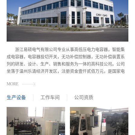
浙江易硕电气有限公司专业从事高低压电力电容器，智能集
成电容器，电容器投切开关，无功补偿控制器，无功补偿装置系
列的研发、设计、生产、销售和服务为一体的高科技公司。公司
坐落于温州乐清经济开发区，注册资金壹仟贰佰万元，是国家电
网公司合格入围供应商。公司坚持“以科技为动力，以质量求发
MORE
展”为宗旨，致力打造智能电网专业服务领导品牌。公司拥有一只
高水准的研发管理团队，集研发、生产、销售、服务于一体，专
生产设备
工作车间
公司资质
注于智能无功补偿、谐波治理、节能与电能质量治理等电力自动
化高科技产业，主要产品有低压智能电力电容器、抗谐波型低压
智能电力电容器、用电信息采集终端、配变多功能智能配电箱和
智能配网等系列。多年来，我们坚持以“使产品智能化，使服务贴
心化”为使命，产品遍及广东、黑龙江、浙江、山东、内蒙古、上