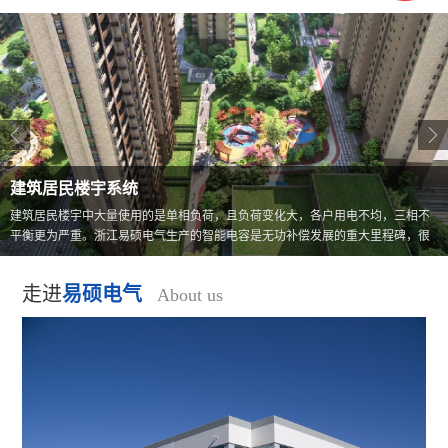


建筑居民楼宇系统
建筑居民楼宇中大量使用的是单相负荷，且负荷变化大，各户用电不均，三相不
平衡更为严重。浙江易硕电气生产的智能电容是无功补偿发展的重大里程碑，很
好的解决三相不平衡负荷的问题。
走进
易硕电气
About us