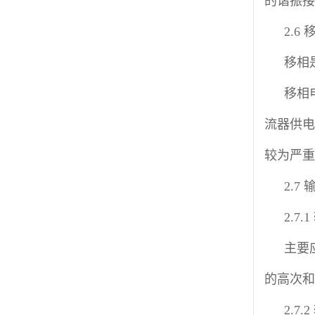
的谐振接
2.6
移相
移相
流器供电
较为严重
2.7
2.7
主要
的高次和
2.7