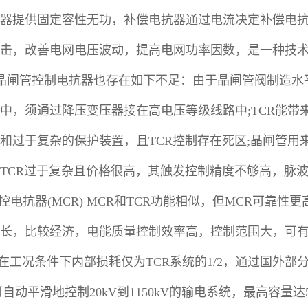
器提供固定容性无功，补偿电抗器通过电流决定补偿电
击，改善电网电压波动，提高电网功率因数，是一种技
晶闸管控制电抗器也存在如下不足：由于晶闸管阀制造水平
中，须通过降压变压器接在高电压等级线路中;TCR能带
和过于复杂的保护装置，且TCR控制存在死区;晶闸管用
的TCR过于复杂且价格很高，其触发控制精度不够高，脉波
2磁控电抗器(MCR) MCR和TCR功能相似，但MCR可
长，比较经济，电能质量控制效率高，控制范围大，可
R在工况条件下内部损耗仅为TCR系统的1/2，通过国外
可自动平滑地控制20kV到1150kV的输电系统，最高容量