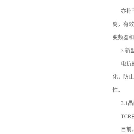
亦称
离，有效
变频器和
3 
电抗
化，防止
性。
3.1
TC
目前