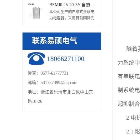
进的锌铝复合金属化膜，引
BSMJ0.25-20-3Y 自愈式并联电力电容器
进国外先进的生产工艺、技
本公司生产的自愈式并联电
术及日本、韩国的先进设备
力电容器，采用目前国际先
···
进的锌铝复合金属化膜，引
进国外先进的生产工艺、技
术及日本、韩国的先进设备
联系易硕电气
···
随着

18066271100
力系统中
传真：0577-61777731
有串联电
邮箱：
531787399@qq.com
制系统电
地址：浙江省乐清市北白象中山东
路10-26
起抑制合
2 
2.1