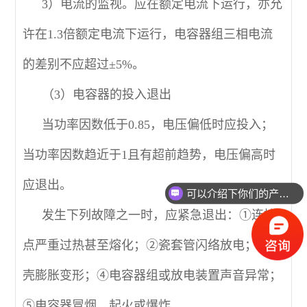
3）电流的监视。应在额定电流下运行，亦允
许在1.3倍额定电流下运行，电容器组三相电流
的差别不应超过±5%。
（3）电容器的投入退出
当功率因数低于0.85，电压偏低时应投入；
当功率因数趋近于1且有超前趋势，电压偏高时
应退出。
可以介绍下你们的产品么？
发生下列故障之一时，应紧急退出：①连接
点严重过热甚至熔化；②瓷套管闪络放电；③外
壳膨胀变形；④电容器组或放电装置声音异常；
⑤电容器冒烟、起火或爆炸。