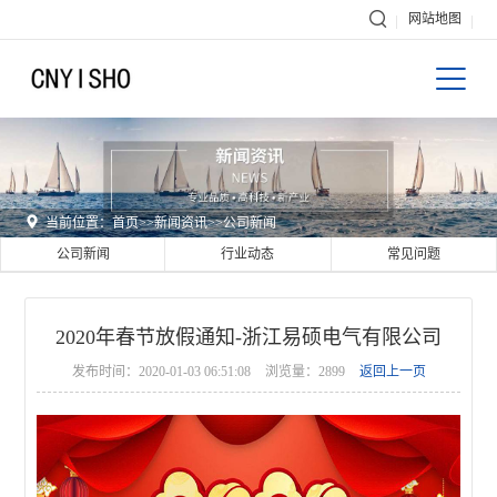

网站地图


当前位置：
首页
>>
新闻资讯
>>
公司新闻
公司新闻
行业动态
常见问题
2020年春节放假通知-浙江易硕电气有限公司
发布时间：2020-01-03 06:51:08
浏览量：2899
返回上一页