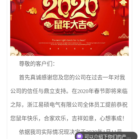
尊敬的客户们：
首先真诚感谢您及您的公司在过去一年对我
公司的信任与鼎立支持。在2020年春节即将来临
之际，浙江易硕电气有限公司全体员工提前恭祝
您鼠年快乐，合家欢乐，吉祥如意，心想事成！
依据我司实际情况现决定于2020年1月11号
可以介绍下你们的产品么？