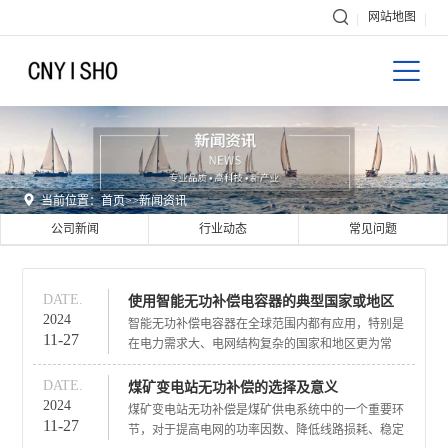

网站地图


当前位置：
首页
>>
新闻资讯
公司新闻
行业动态
常见问题
DATE.
使用智能无功补偿电容器的典型国家或地区
2024
智能无功补偿电容器在全球范围内都有应用，特别是
11-27
在电力需求大、电网结构复杂的国家和地区更为常
见。以下是一些使用智能无功补偿电容器的典型国家
或地区：
DATE.
煤矿变电站无功补偿的选择及意义
中国：
2024
煤矿变电站无功补偿是煤矿供电系统中的一个重要环
11-27
中国是电力需求大国，对电网的稳定性和效率有很高
节，对于提高电网的功率因数、降低线路损耗、稳定
的要求。智能无功补偿电容器在中国得到了广泛应