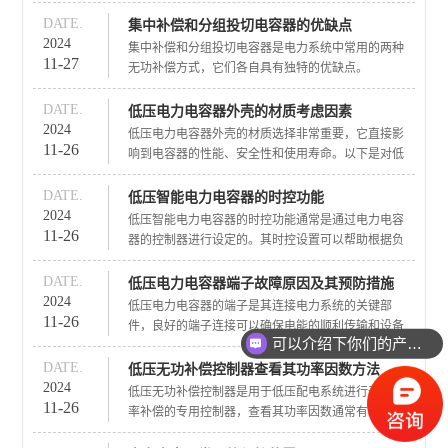
电网电压等方面具有重要意义。以下是对煤矿变电站
用，特别是在工厂配电系统、居民小区配电系统以及
无功补偿的详细分析：
DATE.
集中补偿和分组投切电容器的优缺点
市政商业建筑等领域。
一、无功补偿的作用
2024
集中补偿和分组投切电容器是电力系统中常用的两种
11-27
提高功率因数：无功补偿可以减少无功电流在电网中
无功补偿方式，它们各自具有独特的优缺点。
的流动，从而提高电网的功率因数。功率因数的提高
集中补偿的优缺点
优点：
有助于减少电网中的无功损耗，提高电网的输电能
利用率高：集中补偿通常将电容器集中安装在变电所
DATE.
低压电力电容器外壳的材质考虑因素
力。
或配电室的母线上，可以统一管理和维护，电容器利
2024
低压电力电容器外壳的材质选择非常重要，它直接影
11-26
用率相对较高。
响到电容器的性能、安全性和使用寿命。以下是对低
压电力电容器外壳材质的详细分析：
一、常见材质
不饱和聚酯：
DATE.
低压智能电力电容器的时控功能
2024
低压智能电力电容器的时控功能通常是通过电力电容
11-26
器的控制器进行设定的。其时控设置可以帮助根据负
荷的波动自动调整电容器的投入与断开，从而提高功
率因数，减少无功功率的损耗。那么，低压智能电容
DATE.
低压电力电容器端子故障原因及其预防措施
器时控是怎么调的？
2024
低压电力电容器的端子是其连接电力系统的关键部
11-26
一、低压智能电力电容器时控调节步骤：
件，良好的端子连接可以确保电能的顺利传输和设备
可以介绍下你们的产品么？
的安全运行。然而，若端子出现故障，可能导致电容
器失效、设备损坏，甚至引发火灾等安全事故。以下
DATE.
低压无功补偿控制器查看其功率因数方法
是对低压电力电容器端子故障及其预防措施的详细分
2024
低压无功补偿控制器是用于低压配电系统进行无功功
11-26
析：
率补偿的专用控制器，查看其功率因数通常有以下几
种方式：