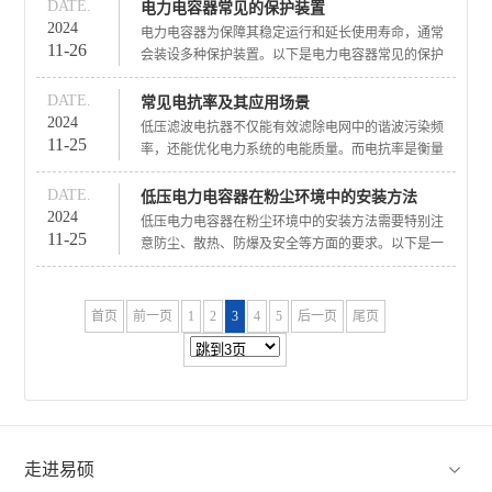
一、通过控制器显示屏查看
DATE.
电力电容器常见的保护装置
大多数现代低压无功补偿控制器带有LCD或LED显示
2024
电力电容器为保障其稳定运行和延长使用寿命，通常
11-26
屏，能够实时显示电网的功率因数（PF）。用户可以
会装设多种保护装置。以下是电力电容器常见的保护
在控制器的主界面上直接查看当前的功率因数值，该
装置：
值通常会以“PF”或“cosφ”进行标记。
一、过电流保护
DATE.
常见电抗率及其应用场景
电力电容器在运行过程中，若电流过大可能会导致电
2024
低压滤波电抗器不仅能有效滤除电网中的谐波污染频
11-25
容器内部过热，甚至损坏。因此，需要设置过电流保
率，还能优化电力系统的电能质量。而电抗率是衡量
护装置，当电流超过额定值时，保护装置会切断电
电抗器对交流信号阻抗能力的重要参数，不同的电抗
路，从而保护电容器不受损伤。
率适用于不同的谐波抑制需求，以下是关于低压滤波
DATE.
低压电力电容器在粉尘环境中的安装方法
电抗器电抗率的详细解释：
2024
低压电力电容器在粉尘环境中的安装方法需要特别注
11-25
意防尘、散热、防爆及安全等方面的要求。以下是一
个详细的安装指南：
一、前期准备
环境评估：
在安装前，对粉尘环境的特性进行详细评估，包括粉
首页
前一页
1
2
3
4
5
后一页
尾页
尘的类型、浓度、湿度以及可能的腐蚀性。

走进易硕